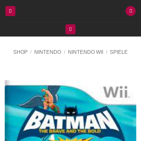
Zum
Inhalt
springen
SHOP
/
NINTENDO
/
NINTENDO WII
/
SPIELE