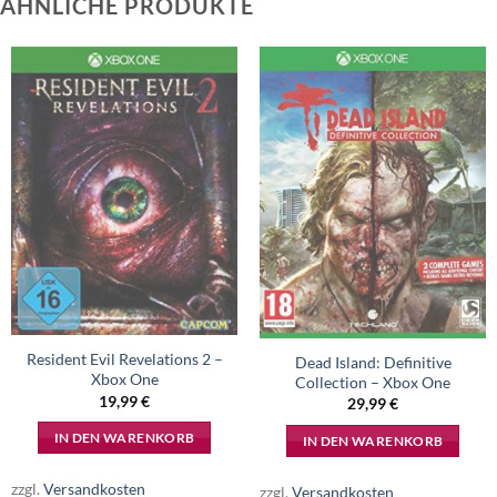
ÄHNLICHE PRODUKTE
Resident Evil Revelations 2 –
Dead Island: Definitive
Xbox One
Collection – Xbox One
19,99
€
29,99
€
IN DEN WARENKORB
IN DEN WARENKORB
zzgl.
Versandkosten
zzgl.
Versandkosten