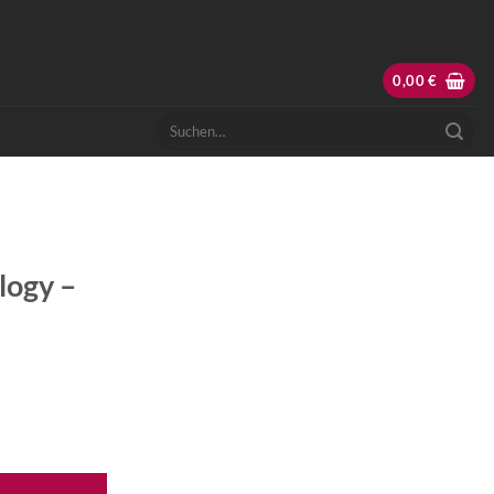
0,00
€
Suchen
nach:
logy –