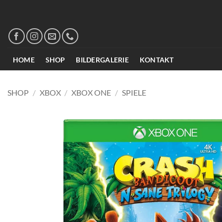
Zum
Inhalt
springen
HOME
SHOP
BILDERGALERIE
KONTAKT
SHOP
/
XBOX
/
XBOX ONE
/
SPIELE