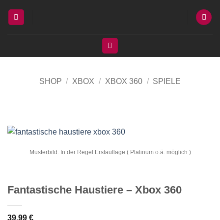
Zum
Inhalt
springen
SHOP
/
XBOX
/
XBOX 360
/
SPIELE
Musterbild. In der Regel Erstauflage ( Platinum o.ä. möglich )
Fantastische Haustiere – Xbox 360
39,99
€