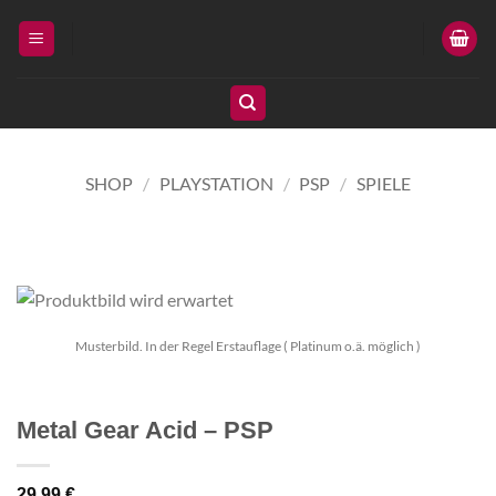
Zum
Inhalt
springen
SHOP
/
PLAYSTATION
/
PSP
/
SPIELE
Musterbild. In der Regel Erstauflage ( Platinum o.ä. möglich )
Metal Gear Acid – PSP
29,99
€