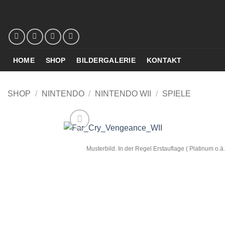
Zum
Inhalt
springen
HOME
SHOP
BILDERGALERIE
KONTAKT
SHOP
/
NINTENDO
/
NINTENDO WII
/
SPIELE
Musterbild. In der Regel Erstauflage ( Platinum o.ä.