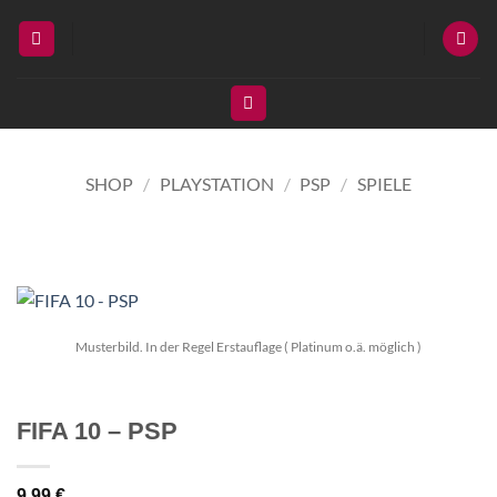
Zum
Inhalt
springen
SHOP
/
PLAYSTATION
/
PSP
/
SPIELE
Musterbild. In der Regel Erstauflage ( Platinum o.ä. möglich )
FIFA 10 – PSP
9,99
€