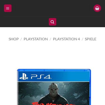
Zum
Inhalt
springen
SHOP
/
PLAYSTATION
/
PLAYSTATION 4
/
SPIELE