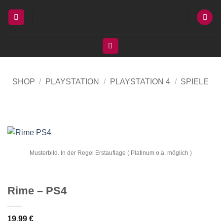
Zum
Inhalt
springen
SHOP
/
PLAYSTATION
/
PLAYSTATION 4
/
SPIELE
Musterbild. In der Regel Erstauflage ( Platinum o.ä. möglich )
Rime – PS4
19,99
€