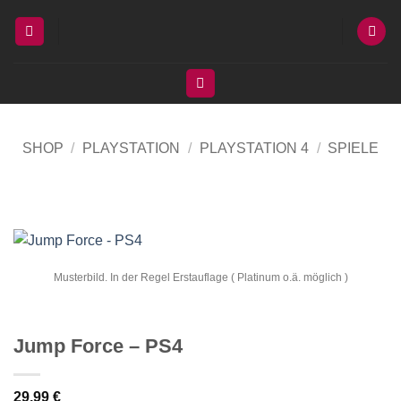
Zum
Inhalt
springen
SHOP
/
PLAYSTATION
/
PLAYSTATION 4
/
SPIELE
Musterbild. In der Regel Erstauflage ( Platinum o.ä. möglich )
Jump Force – PS4
29,99
€