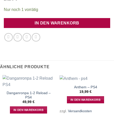
Nur noch 1 vorrätig
IN DEN WARENKORB
ÄHNLICHE PRODUKTE
Anthem – PS4
19,99
€
Danganronpa 1-2 Reload –
PS4
IN DEN WARENKORB
49,99
€
IN DEN WARENKORB
zzgl.
Versandkosten