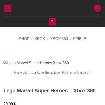
Zum
Inhalt
springen
SHOP
/
XBOX
/
XBOX 360
/
SPIELE
Musterbild. In der Regel Erstauflage ( Platinum o.ä. möglich )
Lego Marvel Super Heroes – Xbox 360
29,99
€