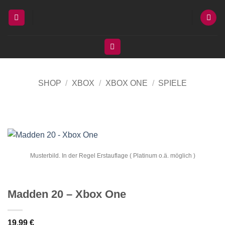
Zum
Inhalt
springen
SHOP
/
XBOX
/
XBOX ONE
/
SPIELE
Musterbild. In der Regel Erstauflage ( Platinum o.ä. möglich )
Madden 20 – Xbox One
19,99
€