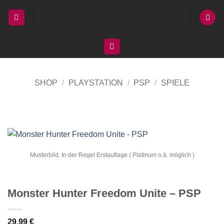
Zum
Inhalt
springen
SHOP
/
PLAYSTATION
/
PSP
/
SPIELE
Musterbild. In der Regel Erstauflage ( Platinum o.ä. möglich )
Monster Hunter Freedom Unite – PSP
29,99
€