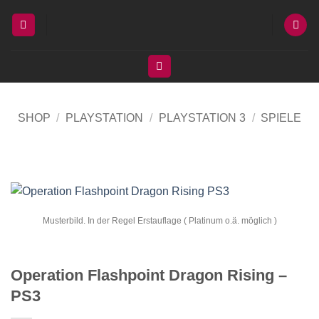
Zum
Inhalt
springen
SHOP
/
PLAYSTATION
/
PLAYSTATION 3
/
SPIELE
Musterbild. In der Regel Erstauflage ( Platinum o.ä. möglich )
Operation Flashpoint Dragon Rising –
PS3