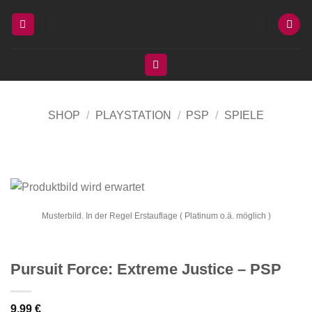
Zum
Inhalt
springen
SHOP
/
PLAYSTATION
/
PSP
/
SPIELE
Musterbild. In der Regel Erstauflage ( Platinum o.ä. möglich )
Pursuit Force: Extreme Justice – PSP
9,99
€