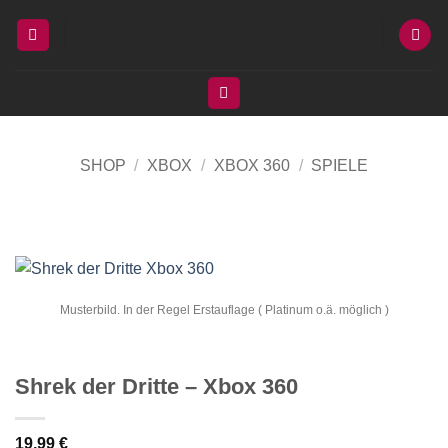
Zum
Inhalt
springen
SHOP
/
XBOX
/
XBOX 360
/
SPIELE
Musterbild. In der Regel Erstauflage ( Platinum o.ä. möglich )
Shrek der Dritte – Xbox 360
19,99
€