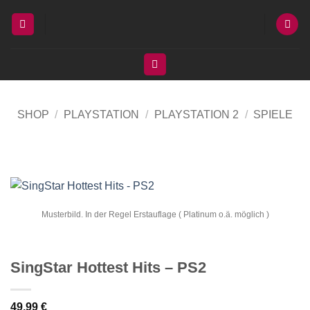
Zum
Inhalt
springen
SHOP
/
PLAYSTATION
/
PLAYSTATION 2
/
SPIELE
Musterbild. In der Regel Erstauflage ( Platinum o.ä. möglich )
SingStar Hottest Hits – PS2
49,99
€