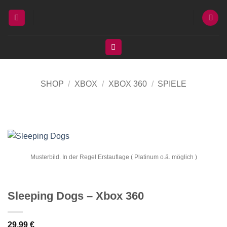
Zum
Inhalt
springen
SHOP
/
XBOX
/
XBOX 360
/
SPIELE
Musterbild. In der Regel Erstauflage ( Platinum o.ä. möglich )
Sleeping Dogs – Xbox 360
29,99
€