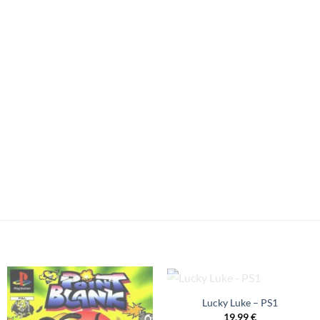
NICHT VORRÄTIG
Lucky Luke – PS1
19,99
€