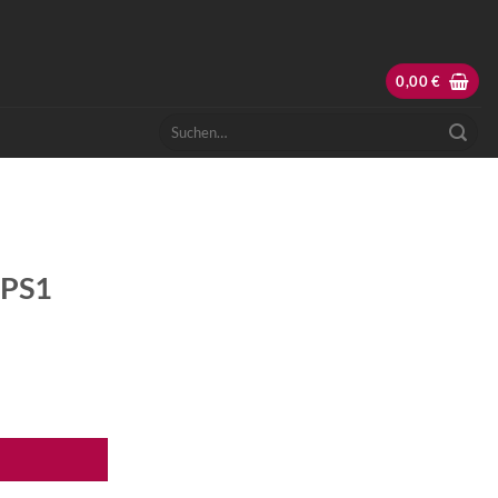
0,00
€
Suchen
nach:
 PS1