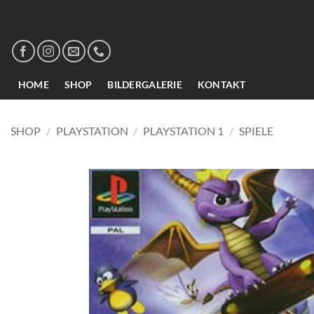
Zum
Inhalt
springen
HOME
SHOP
BILDERGALERIE
KONTAKT
SHOP
/
PLAYSTATION
/
PLAYSTATION 1
/
SPIELE