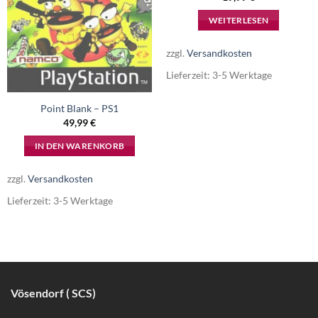
WEITERLESEN
zzgl.
Versandkosten
Lieferzeit:
3-5 Werktage
Point Blank – PS1
49,99
€
IN DEN WARENKORB
zzgl.
Versandkosten
Lieferzeit:
3-5 Werktage
Vösendorf ( SCS)