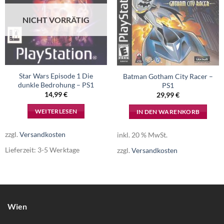
NICHT VORRÄTIG
Star Wars Episode 1 Die
Batman Gotham City Racer –
dunkle Bedrohung – PS1
PS1
14,99
€
29,99
€
WEITERLESEN
IN DEN WARENKORB
zzgl.
Versandkosten
inkl. 20 % MwSt.
Lieferzeit:
3-5 Werktage
zzgl.
Versandkosten
Wien