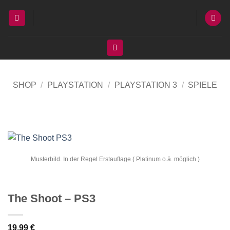
Zum
Inhalt
springen
SHOP
/
PLAYSTATION
/
PLAYSTATION 3
/
SPIELE
Musterbild. In der Regel Erstauflage ( Platinum o.ä. möglich )
The Shoot – PS3
19,99
€