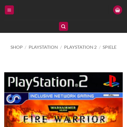
Zum
Inhalt
springen
SHOP
/
PLAYSTATION
/
PLAYSTATION 2
/
SPIELE