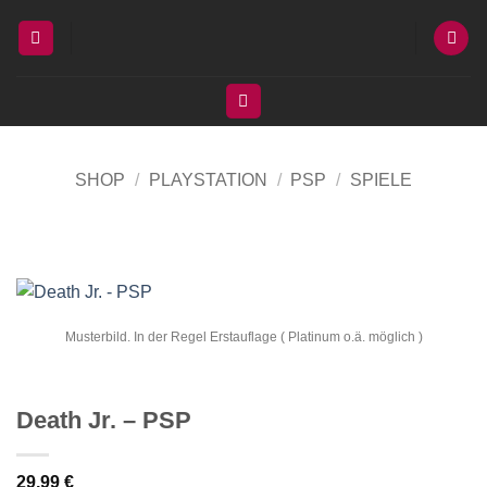
Zum
Inhalt
springen
SHOP
/
PLAYSTATION
/
PSP
/
SPIELE
Musterbild. In der Regel Erstauflage ( Platinum o.ä. möglich )
Death Jr. – PSP
29,99
€