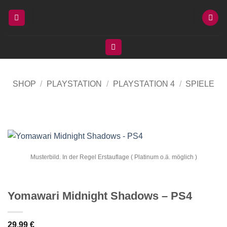
Zum
Inhalt
springen
SHOP
/
PLAYSTATION
/
PLAYSTATION 4
/
SPIELE
Musterbild. In der Regel Erstauflage ( Platinum o.ä. möglich )
Yomawari Midnight Shadows – PS4
29,99
€