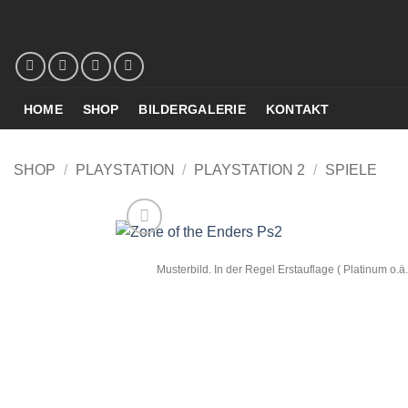
Zum
Inhalt
springen
HOME
SHOP
BILDERGALERIE
KONTAKT
SHOP
/
PLAYSTATION
/
PLAYSTATION 2
/
SPIELE
Musterbild. In der Regel Erstauflage ( Platinum o.ä.