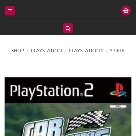
Zum
Inhalt
springen
SHOP
/
PLAYSTATION
/
PLAYSTATION 2
/
SPIELE