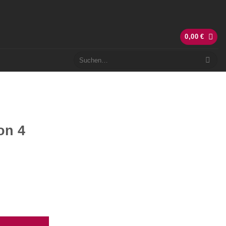
0,00
€
Suchen
nach:
on 4