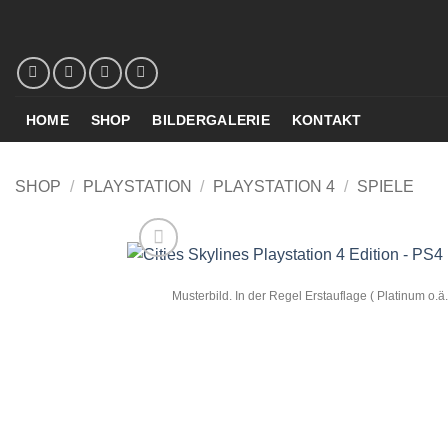
Zum
Inhalt
springen
HOME
SHOP
BILDERGALERIE
KONTAKT
SHOP
/
PLAYSTATION
/
PLAYSTATION 4
/
SPIELE
Musterbild. In der Regel Erstauflage ( Platinum o.ä.