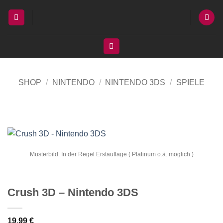
Zum
Inhalt
springen
SHOP
/
NINTENDO
/
NINTENDO 3DS
/
SPIELE
Musterbild. In der Regel Erstauflage ( Platinum o.ä. möglich )
Crush 3D – Nintendo 3DS
19,99
€