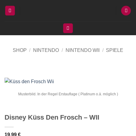
Zum
Inhalt
springen
SHOP
/
NINTENDO
/
NINTENDO WII
/
SPIELE
Musterbild. In der Regel Erstauflage ( Platinum o.ä. möglich )
Disney Küss Den Frosch – WII
19,99
€