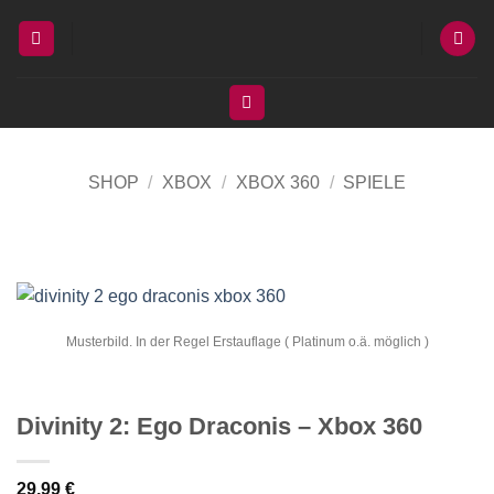
Zum
Inhalt
springen
SHOP
/
XBOX
/
XBOX 360
/
SPIELE
Musterbild. In der Regel Erstauflage ( Platinum o.ä. möglich )
Divinity 2: Ego Draconis – Xbox 360
29,99
€