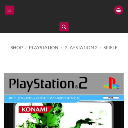
Zum
Inhalt
springen
SHOP
/
PLAYSTATION
/
PLAYSTATION 2
/
SPIELE