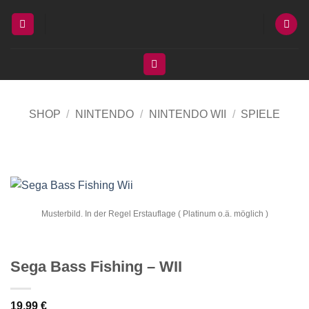
Zum
Inhalt
springen
SHOP
/
NINTENDO
/
NINTENDO WII
/
SPIELE
Musterbild. In der Regel Erstauflage ( Platinum o.ä. möglich )
Sega Bass Fishing – WII
19,99
€