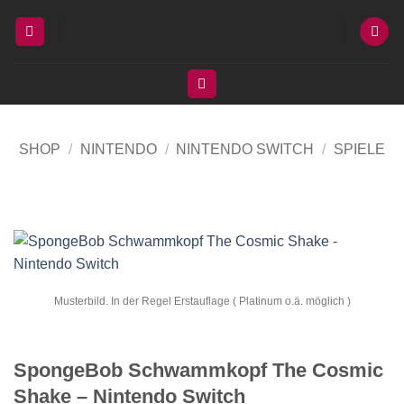
Zum
Inhalt
springen
SHOP
/
NINTENDO
/
NINTENDO SWITCH
/
SPIELE
Musterbild. In der Regel Erstauflage ( Platinum o.ä. möglich )
SpongeBob Schwammkopf The Cosmic
Shake – Nintendo Switch