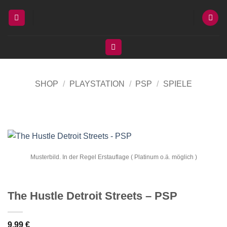
Zum
Inhalt
springen
SHOP
/
PLAYSTATION
/
PSP
/
SPIELE
Musterbild. In der Regel Erstauflage ( Platinum o.ä. möglich )
The Hustle Detroit Streets – PSP
9,99
€