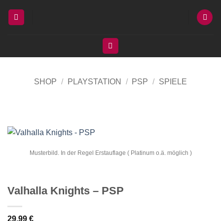
Zum
Inhalt
springen
SHOP
/
PLAYSTATION
/
PSP
/
SPIELE
Musterbild. In der Regel Erstauflage ( Platinum o.ä. möglich )
Valhalla Knights – PSP
29,99
€