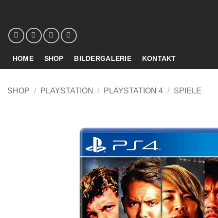
Zum
Inhalt
springen
HOME
SHOP
BILDERGALERIE
KONTAKT
SHOP
/
PLAYSTATION
/
PLAYSTATION 4
/
SPIELE