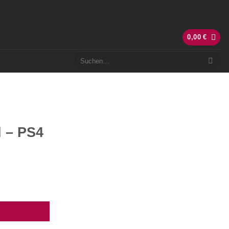
0,00
€
Suchen
nach:
d – PS4